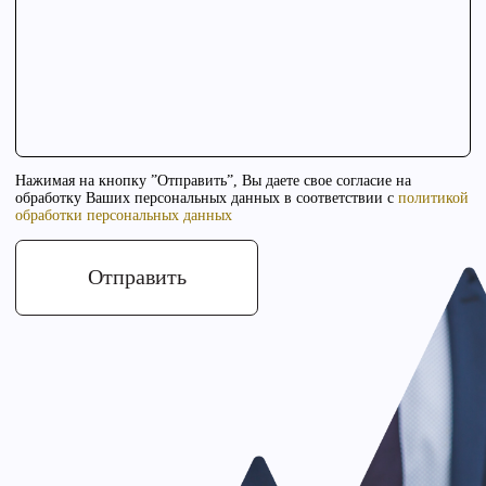
Фильтры для спецтехники
Автомаркет
Хозмаркет
Информация
О компании
Контакты
Карьера
+7 (4132) 222-500
office@snabsv.ru
685000, Россия, г. Магадан, ул. Портовая, д. 28