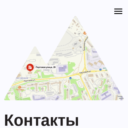
Контакты
685000, Магаданская область,
г. Магадан, ул. Портовая, д. 28
+7 (4132) 222-500
office@snabsv.ru