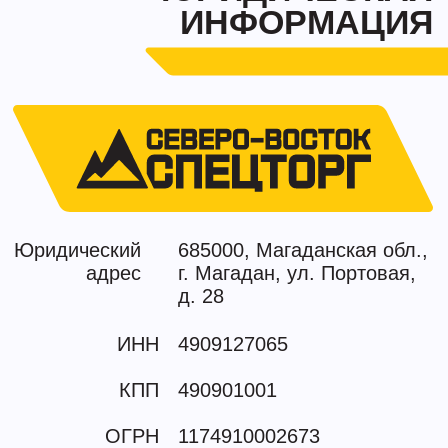
КПП
490901001
ОГРН
1174910002673
ОКПО
11426209
ОКТМО
44701000001
Скачать реквизиты
ЗАДАТЬ ВОПРОС
Свяжитесь с нами
для получения консультации
Мы ценим Ваше время и гарантируем
оперативный ответ